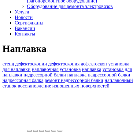
(вагоноремонтное оборудование)
Оборудование для ремонта электровозов
Услуги
Новости
Сертификаты
Вакансии
Контакты
Наплавка
стенд дефектоскопии
дефектоскопия
дефектоскоп
установка
для наплавки
наплавочная установка
наплавка
установка для
наплавки надрессорной балки
наплавка надрессорной балки
надрессорная балка
ремонт надрессорной балки
наплавочный
станок
восстановление изношенных поверхностей