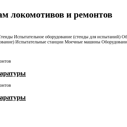
ам локомотивов и ремонтов
Стенды
Испытательное оборудование (стенды для испытаний)
Об
дование)
Испытательные станции
Моечные машины
Оборудовани
онтов
паратуры
онтов
паратуры