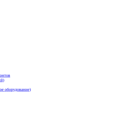
онтов
ий)
ое оборудование)