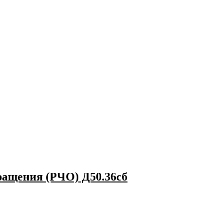
ращения (РЧО) Д50.36сб