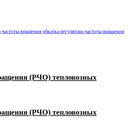
а частоты вращения
обкатка регулятора частоты вращения
вращения (РЧО) тепловозных
вращения (РЧО) тепловозных