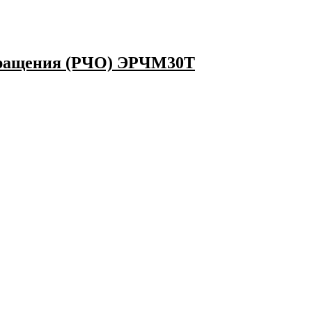
 вращения (РЧО) ЭРЧМ30Т