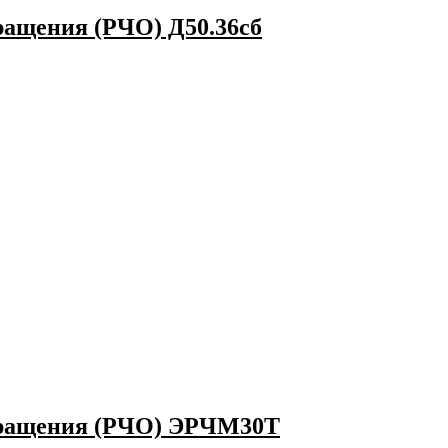
ращения (РЧО) Д50.36сб
 вращения (РЧО) ЭРЧМ30Т