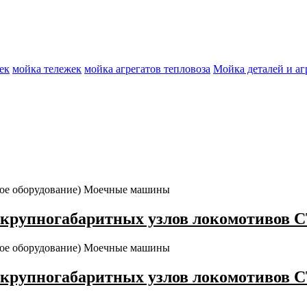
ек
мойка тележек
мойка агрегатов тепловоза
Мойка деталей и аг
ое оборудование)
Моечные машины
крупногабаритных узлов локомотивов СТ
ое оборудование)
Моечные машины
крупногабаритных узлов локомотивов СТ