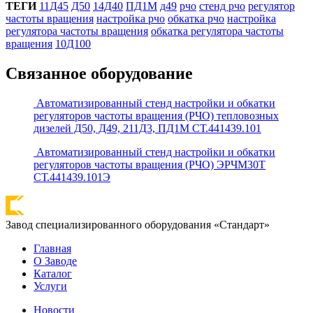
ТЕГИ
11Д45
Д50
14Д40
ПД1М
д49
рчо
стенд рчо
регулятор
частоты вращения
настройка рчо
обкатка рчо
настройка
регулятора частоты вращения
обкатка регулятора частоты
вращения
10Д100
Связанное оборудование
Автоматизированный стенд настройки и обкатки
регуляторов частоты вращения (РЧО) тепловозных
дизелей Д50, Д49, 211Д3, ПД1М СТ.441439.101
Автоматизированный стенд настройки и обкатки
регуляторов частоты вращения (РЧО) ЭРЧМ30Т
СТ.441439.101Э
Завод специализированного оборудования «Стандарт»
Главная
О Заводе
Каталог
Услуги
Новости