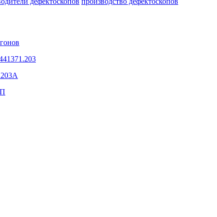
водители дефектоскопов
производство дефектоскопов
агонов
441371.203
.203А
3П