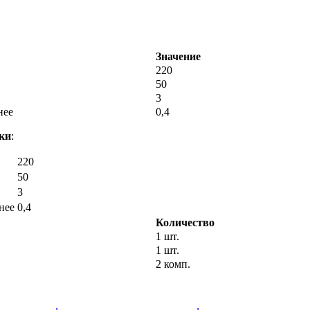
Значение
220
50
3
нее
0,4
ки
:
220
50
3
нее
0,4
Количество
1 шт.
1 шт.
2 комп.