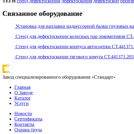
ТЕГИ
стенд дефектоскопии
дефектоскопия
дефектоскоп
произ
Связанное оборудование
Установка для наплавки надрессорной балки грузовых в
Стенд для дефектоскопии колесных пар локомотивов СТ.
Стенд для дефектоскопии корпуса автосцепки СТ.441371
Стенд для дефектоскопии тягового хомута СТ.441371.20
Завод специализированного оборудования «Стандарт»
Главная
О Заводе
Каталог
Услуги
Новости
Сертификаты
Контакты
Охрана труда