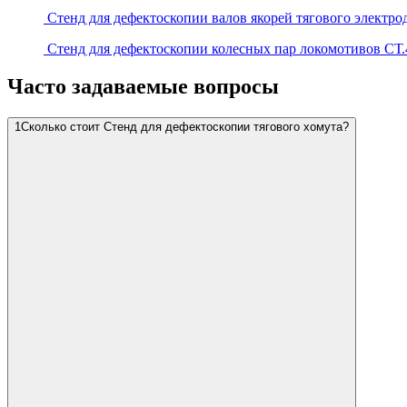
Стенд для дефектоскопии валов якорей тягового электро
Стенд для дефектоскопии колесных пар локомотивов СТ.
Часто задаваемые вопросы
1
Сколько стоит Стенд для дефектоскопии тягового хомута?