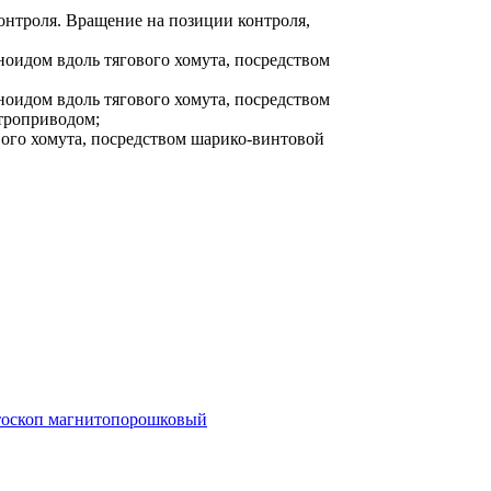
контроля. Вращение на позиции контроля,
оидом вдоль тягового хомута, посредством
оидом вдоль тягового хомута, посредством
ктроприводом;
ого хомута, посредством шарико-винтовой
тоскоп магнитопорошковый