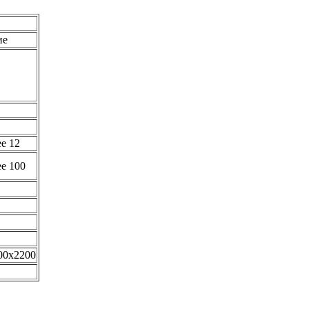
ие
е 12
е 100
00х2200