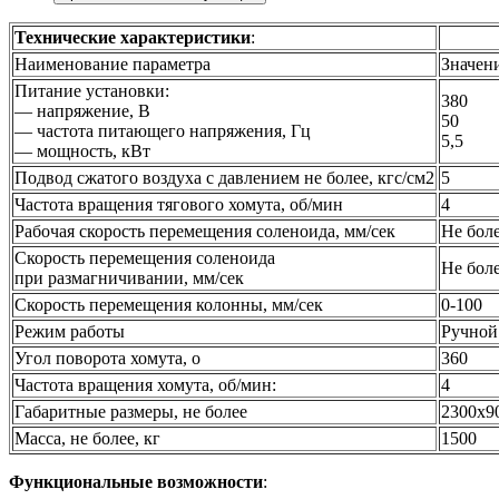
Технические характеристики
:
Наименование параметра
Значен
Питание установки:
380
— напряжение, В
50
— частота питающего напряжения, Гц
5,5
— мощность, кВт
Подвод сжатого воздуха с давлением не более, кгс/см2
5
Частота вращения тягового хомута, об/мин
4
Рабочая скорость перемещения соленоида, мм/сек
Не боле
Скорость перемещения соленоида
Не боле
при размагничивании, мм/сек
Скорость перемещения колонны, мм/сек
0-100
Режим работы
Ручной
Угол поворота хомута, о
360
Частота вращения хомута, об/мин:
4
Габаритные размеры, не более
2300х9
Масса, не более, кг
1500
Функциональные возможности
: