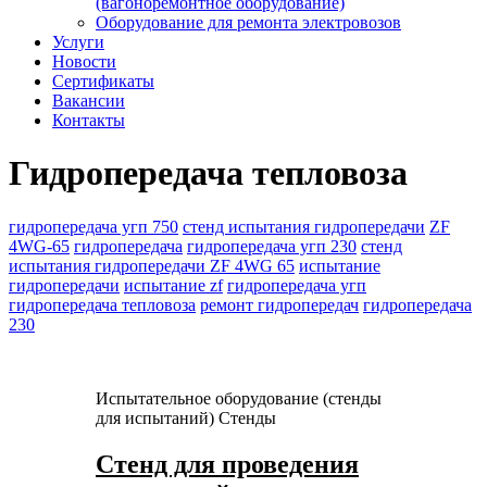
(вагоноремонтное оборудование)
Оборудование для ремонта электровозов
Услуги
Новости
Сертификаты
Вакансии
Контакты
Гидропередача тепловоза
гидропередача угп 750
стенд испытания гидропередачи
ZF
4WG-65
гидропередача
гидропередача угп 230
стенд
испытания гидропередачи ZF 4WG 65
испытание
гидропередачи
испытание zf
гидропередача угп
гидропередача тепловоза
ремонт гидропередач
гидропередача
230
Испытательное оборудование (стенды
для испытаний)
Стенды
Стенд для проведения