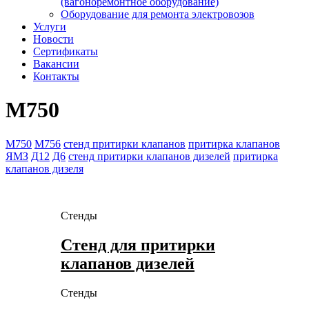
(вагоноремонтное оборудование)
Оборудование для ремонта электровозов
Услуги
Новости
Сертификаты
Вакансии
Контакты
М750
М750
М756
стенд притирки клапанов
притирка клапанов
ЯМЗ
Д12
Д6
стенд притирки клапанов дизелей
притирка
клапанов дизеля
Стенды
Стенд для притирки
клапанов дизелей
Стенды