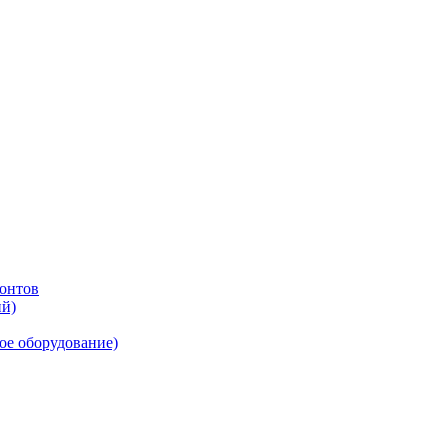
онтов
ий)
ое оборудование)