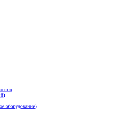
онтов
ий)
ое оборудование)