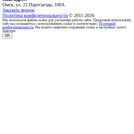
Омск, ул. 22 Партсъезда, 100А
Заказать звонок
Политика конфиденциальности
© 2011-2026
Мы используем файлы cookie для улучшения работы сайта. Продолжая использовать
сайт, вы соглашаетесь с использованием cookie в соответствии с
Политикой
конфиденциальности
. Вы можете запретить сохранение cookie в настройках своего
браузера
OK