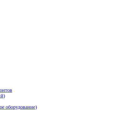
онтов
ий)
ое оборудование)