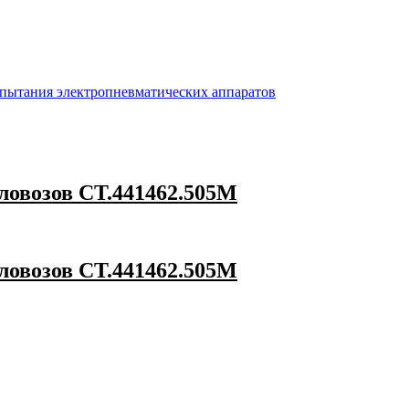
пытания электропневматических аппаратов
ловозов СТ.441462.505М
ловозов СТ.441462.505М