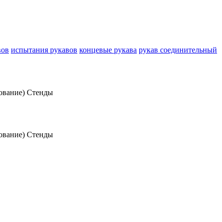
вов
испытания рукавов
концевые рукава
рукав соединительный
дование)
Стенды
дование)
Стенды