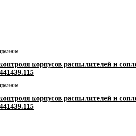
тделение
контроля корпусов распылителей и соп
441439.115
тделение
контроля корпусов распылителей и соп
441439.115