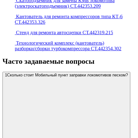
Скатоподъемник для замены КМБ локомотива
(электроскатоподъемник) СТ.442353.209
Кантователь для ремонта компрессоров типа КТ-6
СТ.442353.326
Стенд для ремонта автосцепки СТ.442319.215
Технологический комплекс (кантователь)
разборки/сборки турбокомпрессора СТ.442354.302
Часто задаваемые вопросы
1
Сколько стоит Мобильный пункт заправки локомотивов песком?