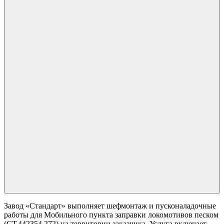
Завод «Стандарт» выполняет шефмонтаж и пусконаладочные
работы для Мобильного пункта заправки локомотивов песком
(СТ.442354.272) на территории заказчика. Услуга включает