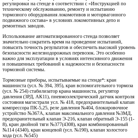
регулировки на стенде в соответствии с «Инструкцией по
техническому обслуживанию, ремонту и испытанию
тормозного оборудования локомотивов и моторвагонного
подвижного состава» в условиях локомотивных депо и
ремонтных заводов.
Использование автоматизированного стенда позволяет
значительно сократить время на проведение испытаний,
повысить точность результатов и обеспечить высокий уровень
безопасности железнодорожных перевозок. Это особенно
важно для эксплуатации в условиях интенсивного движения
и повышенных требований к надежности и безопасности
тормозной системы.
Тормозные приборы, испытываемые на стенде*: кран
машиниста (усл. № 394, 395), кран вспомогательного тормоза
(усл. № 254) стабилизатор крана машиниста, регулятор
давления (3РД, АК11), пневмоэлектрический датчик контроля
состояния магистрали усл. № 418, предохранительный клапан
компрессора ПК-5,25, реле давления №404, блокировочное
устройство №367А, клапан максимального давления №3МД,
предохранительный клапан Э-216, клапан обратный Э-155 (1-
8), кран двойной тяги №377(4308), кран комбинированный
№114 (4340), кран концевой (усл. №190), клапан холостого
хода (усл. №545)