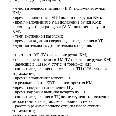
• чувствительность питания (II-IV положения ручки
КМ);
• время наполнения ТМ (II положение ручки КМ);
• время наполнения УР (II положение ручки КМ);
• темп служебной разрядки (V, Vа положения ручки
КМ);
• темп экстренной разрядки;
• время ликвидации сверхзарядного давления в УР;
• чувствительность уравнительного поршня;
ЗАВОД
СПЕЦИАЛИЗИРОВАННОГО ОБОРУДОВАНИЯ
• плотность УР (IV положение ручки КМ);
• повышение давления в ТМ (IV положение ручки КМ).
• давление в ТЦ (I-IV ступени торможения);
• снижение давления при утечке из ТЦ (I-IV ступени
торможения);
• время наполнения/выпуска ТЦ;
• в режиме работы КВТ как повторителя КМ;
• время задержки наполнения ТЦ;
• время задержки выпуска воздуха из ТЦ;
• снижение давления в ТЦ после ступени торможения
автоматическим тормозом и создания утечки;
• работа в режиме полного отпуска после ступени
торможения;
• работа в режиме автовозврата;