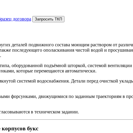
бразец договора
Запросить ТКП
угих деталей подвижного состава моющим раствором от различны
а также последующего ополаскивания чистой водой и просушивани
.
 типа, оборудованной подъёмной шторкой, системой вентиляции и
нками, которые перемещаются автоматически.
нутой системой водоснабжения. Детали перед очисткой укладыв
зевыми форсунками, движущимися по заданным траекториям в пр
гласовываются в техническом задании.
корпусов букс