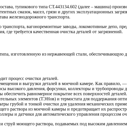
остава, тупикового типа СТ.443134.602 (далее – машина) произ
стентных смазок, масел, грязи и других эксплуатационных загр
тава железнодорожного транспорта.
 транспорта, вагоноремонтные заводы, локомотивные депо, пр
, где требуется качественная очистка деталей от загрязнений.
 типа, изготовленную из нержавеющей стали, обеспечивающую 
дит процесс очистки деталей.
ремещения и выгрузки деталей в моечной камере. Как правило, 
сы высокого давления, форсунки, коллекторы и трубопроводы д
ы обеспечить равномерное покрытие всех поверхностей деталей
ательных элементов (ТЭНов) и термостата для поддержания опт
тры грубой и тонкой очистки для удаления механических приме
щего раствора из моечной камеры и предотвращает их распрост
оллеры и датчики для автоматического управления процессом оч
 струй моющего раствора, подаваемых под высоким давлением,