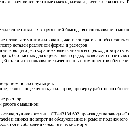
 и смывает консистентные смазки, масла и другие загрязнения.
 удаление сложных загрязнений благодаря использованию моющ
е позволяет минимизировать участие оператора и обеспечить ст
ектр деталей различной формы и размеров.
ии моющего раствора позволяет снизить его расход и затраты н
ров, безопасных для окружающей среды, позволяет снизить во
щей стали и использование качественных компонентов обеспеч
водством по эксплуатации.
ие, включающее очистку фильтров, проверку работоспособности
ие растворы.
и работе с машиной.
остава, тупикового типа СТ.443134.602 производства завода «С
алей и снижение затрат на обслуживание и ремонт подвижного 
водства и соблюдению экологических норм.