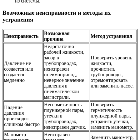
из системы.
Возможные неисправности и методы их
устранения
Возможная
Неисправность
Метод устранения
причина
Недостаточно
рабочей жидкости,
засор в
Проверить уровень
Давление не
трубопроводах,
жидкости,
создается или
неисправен
прочистить
создается
пневмопривод,
трубопроводы,
медленно
неверное значение
отремонтировать
давления в
или заменить насос.
пневматической
магистрали.
Негерметичность
Проверить
Падение
плунжерной пары,
герметичность
давления
утечки в
плунжерной пары,
происходит
трубопроводах,
устранить утечки,
слишком быстро
неисправен датчик.
заменить манометр.
Манометр
Неисправен
Заменить манометр,