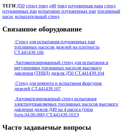
ТЕГИ
Д50
стенд тнвд
д49
тнвд
плунжерная пара
стенд
плунжерных пар
испытание плунжерных пар
топливный
насос
испытательный стенд
Связанное оборудование
Стенд для испытания плунжерных пар
топливных насосов дизелей на плотность
СТ.441439.106
Автоматизированный стенд для испытания и
регулировки топливных насосов высокого
давления (ТНВД) дизеля Д50 СТ.441439.104
Стенд для ремонта и испытания форсунок
дизелей СТ.441439.107
Автоматизированный стенд испытания
электроуправляемых топливных насосов высокого
давления дизеля Д49 на 4 насоса (типа
6этн.04.00.000) СТ.441439.103Э
Часто задаваемые вопросы