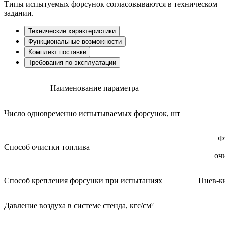
Типы испытуемых форсунок согласовываются в техническом
задании.
Технические характеристики
Функциональные возможности
Комплект поставки
Требования по эксплуатации
Наименование параметра
Число одновременно испытываемых форсунок, шт
Ф
Способ очистки топлива
оч
Способ крепления форсунки при испытаниях
Пнев-к
Давление воздуха в системе стенда, кгс/см²